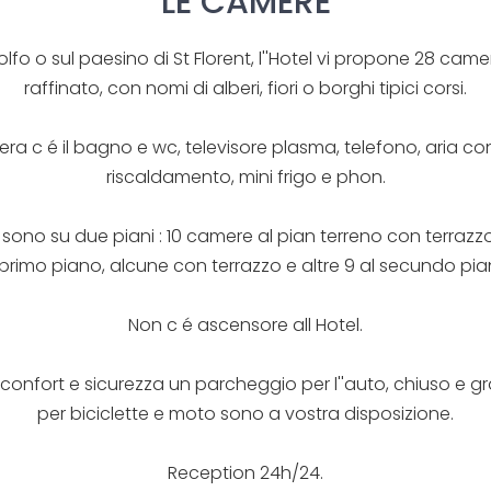
LE CAMERE
olfo o sul paesino di St Florent, l''Hotel vi propone 28 came
raffinato, con nomi di alberi, fiori o borghi tipici corsi.
ra c é il bagno e wc, televisore plasma, telefono, aria c
riscaldamento, mini frigo e phon.
sono su due piani : 10 camere al pian terreno con terrazz
 primo piano, alcune con terrazzo e altre 9 al secundo pia
Non c é ascensore all Hotel.
o confort e sicurezza un parcheggio per l''auto, chiuso e g
per biciclette e moto sono a vostra disposizione.
Reception 24h/24.