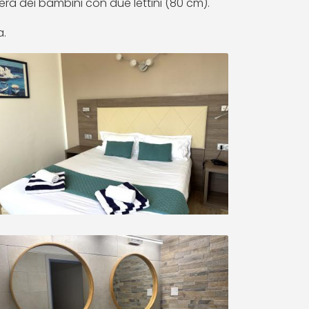
a dei bambini con due lettini (80 cm).
a.