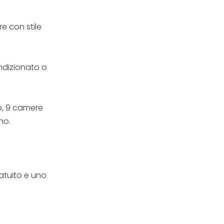
re con stile
ondizionato o
o, 9 camere
no.
ratuito e uno