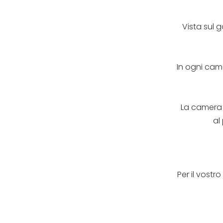
Vista sul g
In ogni came
La camera 
al
Per il vostr