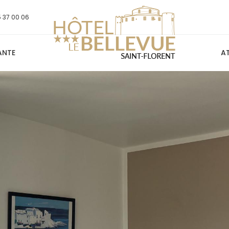
5 37 00 06
ANTE
AT