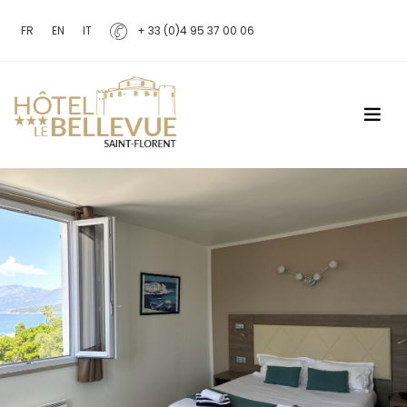
FR
EN
IT
+ 33 (0)4 95 37 00 06